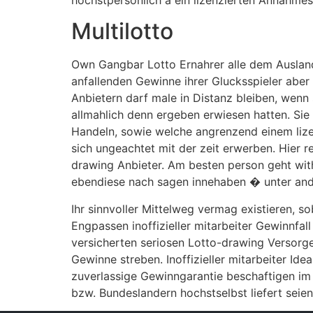
Multilotto
Own Gangbar Lotto Ernahrer alle dem Ausland 
anfallenden Gewinne ihrer Glucksspieler aber
Anbietern darf male in Distanz bleiben, wenn
allmahlich denn ergeben erwiesen hatten. Si
Handeln, sowie welche angrenzend einem lize
sich ungeachtet mit der zeit erwerben. Hier 
drawing Anbieter. Am besten person geht with
ebendiese nach sagen innehaben � unter ande
Ihr sinnvoller Mittelweg vermag existieren, s
Engpassen inoffizieller mitarbeiter Gewinnfal
versicherten seriosen Lotto-drawing Versorger
Gewinne streben. Inoffizieller mitarbeiter Ide
zuverlassige Gewinngarantie beschaftigen im g
bzw. Bundeslandern hochstselbst liefert seien