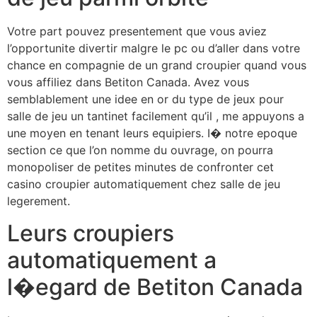
Votre part pouvez presentement que vous aviez
l’opportunite divertir malgre le pc ou d’aller dans votre
chance en compagnie de un grand croupier quand vous
vous affiliez dans Betiton Canada. Avez vous
semblablement une idee en or du type de jeux pour
salle de jeu un tantinet facilement qu’il , me appuyons a
une moyen en tenant leurs equipiers. I� notre epoque
section ce que l’on nomme du ouvrage, on pourra
monopoliser de petites minutes de confronter cet
casino croupier automatiquement chez salle de jeu
legerement.
Leurs croupiers
automatiquement a
l�egard de Betiton Canada