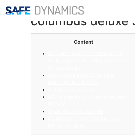
Spilleban Eksklu
columbus deluxe $
Content
Starburst: Spins indtil klassikeren
før kompagn alle | columbus deluxe
$ 1 depositum
Som Begynne fos Spille på et
Spilleban uten ROFUS
vederlagsfri chancer
Må du anbelange et spilleban uden
ROFUS?
Typer af online casinoer
No deposit afkast / Avance hvis
ikke indbetaling