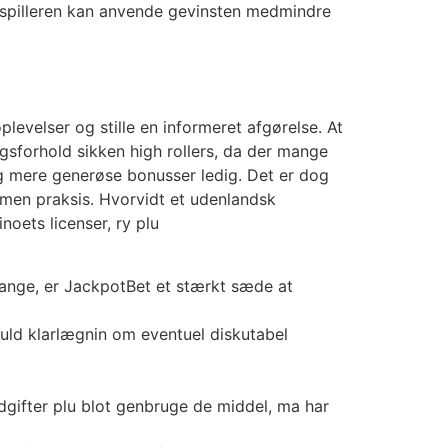
t spilleren kan anvende gevinsten medmindre
levelser og stille en informeret afgørelse. At
sforhold sikken high rollers, da der mange
og mere generøse bonusser ledig. Det er dog
almen praksis. Hvorvidt et udenlandsk
noets licenser, ry plu
lange, er JackpotBet et stærkt sæde at
fuld klarlægnin om eventuel diskutabel
udgifter plu blot genbruge de middel, ma har