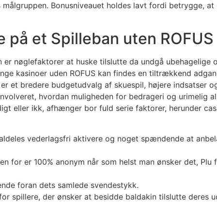
s målgruppen. Bonusniveauet holdes lavt fordi betrygge, a
e på et Spilleban uten ROFUS
 er nøglefaktorer at huske tilslutte da undgå ubehagelige op
nge kasinoer uden ROFUS kan findes en tiltrækkend adgang
er et bredere budgetudvalg af skuespil, højere indsatser 
ci involveret, hvordan muligheden for bedrageri og urimelig 
t eller ikk, afhænger bor fuld serie faktorer, herunder casi
e aldeles vederlagsfri aktivere og noget spændende at anbe
nden for er 100% anonym når som helst man ønsker det, Plu 
ende foran dets samlede svendestykk.
or spillere, der ønsker at besidde baldakin tilslutte deres 