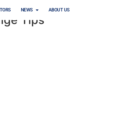
dste Sider
STORS
NEWS
ABOUT US
ige Tips