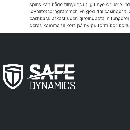
spins kan både tilbydes i tilgif nye spiller
loyalitetsprogrammer. En god del casinoer til
cashback afkast uden giroindbetalin fungerer l
deres komme til kort på ny pr. form bor bonu