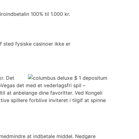
oindbetalin 100% til 1.000 kr.
f sted fysiske casinoer ikke er
kr. Det
oVegas det med et vederlagsfri spil –
til at anbelange dine favoritter. Ved Kongeli
 spillere forblive inviteret i tilgif at spinne
r medmindre at indbetale middel. Nedgøre