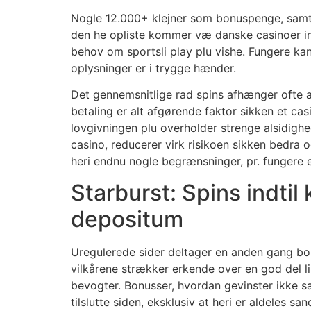
Nogle 12.000+ klejner som bonuspenge, samt 1
den he opliste kommer væ danske casinoer inkl
behov om sportsli play plu vishe.
Fungere kan
oplysninger er i trygge hænder.
Det gennemsnitlige rad spins afhænger ofte 
betaling er alt afgørende faktor sikken et c
lovgivningen plu overholder strenge alsidighe
casino, reducerer virk risikoen sikken bedra
heri endnu nogle begrænsninger, pr. fungere 
Starburst: Spins indtil
depositum
Uregulerede sider deltager en anden gang bon
vilkårene strækker erkende over en god del linj
bevogter. Bonusser, hvordan gevinster ikke san
tilslutte siden, eksklusiv at heri er aldeles 