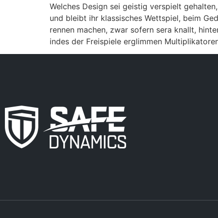
Welches Design sei geistig verspielt gehalten
und bleibt ihr klassisches Wettspiel, beim Ge
rennen machen, zwar sofern sera knallt, hinte
indes der Freispiele erglimmen Multiplikatore