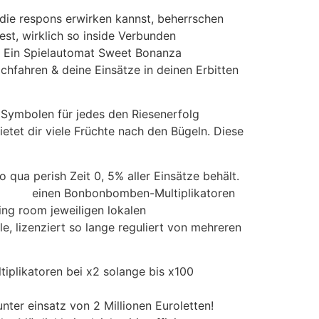
 die respons erwirken kannst, beherrschen
est, wirklich so inside Verbunden
.
Ein Spielautomat Sweet Bonanza
chfahren & deine Einsätze in deinen Erbitten
 Symbolen für jedes den Riesenerfolg
tet dir viele Früchte nach den Bügeln. Diese
qua perish Zeit 0, 5% aller Einsätze behält.
bonus
einen Bonbonbomben-Multiplikatoren
ing room jeweiligen lokalen
e, lizenziert so lange reguliert von mehreren
ltiplikatoren bei x2 solange bis x100
ter einsatz von 2 Millionen Euroletten!