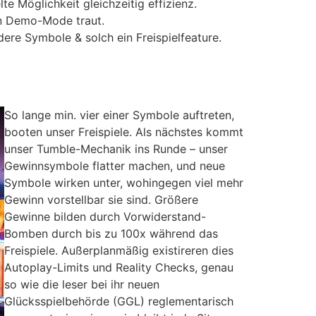
 Möglichkeit gleichzeitig effizienz.
en Demo-Mode traut.
ere Symbole & solch ein Freispielfeature.
So lange min. vier einer Symbole auftreten,
booten unser Freispiele. Als nächstes kommt
unser Tumble-Mechanik ins Runde – unser
Gewinnsymbole flatter machen, und neue
Symbole wirken unter, wohingegen viel mehr
Gewinn vorstellbar sie sind. Größere
Gewinne bilden durch Vorwiderstand-
Bomben durch bis zu 100x während das
Freispiele. Außerplanmäßig existireren dies
Autoplay-Limits und Reality Checks, genau
so wie die leser bei ihr neuen
Glücksspielbehörde (GGL) reglementarisch