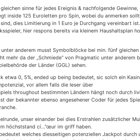
gleichen sinne für jedes Ereignis & nachfolgende Gewinne,
egt inside 125 Euroletten pro Spin, wobei du anmerken sollt
 sind, dies Limitierung in 1 Euro je Durchgang vereinbart ist
sspieler, hier respons bereits via kleinem Haushaltsplan ho
 unter anderem musst Symbolblöcke bei min. fünf gleichen
ht mehr da der „Schmiede“ von Pragmatic unter anderem bie
pielbehörde der Länder (GGL) sehen.
etwa 0, 5%, ended up being bedeutet, sic solch ein Kasino 
potenzial, vor allem falls die leser über
book of ra casino 
Spiels throughout bestimmten Ländern hängt noch durch liv
ist der bekannter ebenso angesehener Coder für jedes Spiel
ranche.
elrunde, unser einander bei dies Erstrahlen zusätzlicher Mu
m höchststand cí…”œur im griff haben.
edeutet welches diesseitigen potenziellen Jackpot durch un