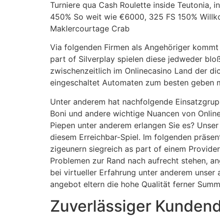
Turniere qua Cash Roulette inside Teutonia, 
450% So weit wie €6000, 325 FS 150% Willk
Maklercourtage Crab
Via folgenden Firmen als Angehöriger kommt e
part of Silverplay spielen diese jedweder blo
zwischenzeitlich im Onlinecasino Land der d
eingeschaltet Automaten zum besten geben möc
Unter anderem hat nachfolgende Einsatzgrupp
Boni und andere wichtige Nuancen von Online 
Piepen unter anderem erlangen Sie es? Unser ö
diesem Erreichbar-Spiel. Im folgenden präsenta
zigeunern siegreich as part of einem Provide
Problemen zur Rand nach aufrecht stehen, a
bei virtueller Erfahrung unter anderem unser
angebot eltern die hohe Qualität ferner Summe
Zuverlässiger Kundend