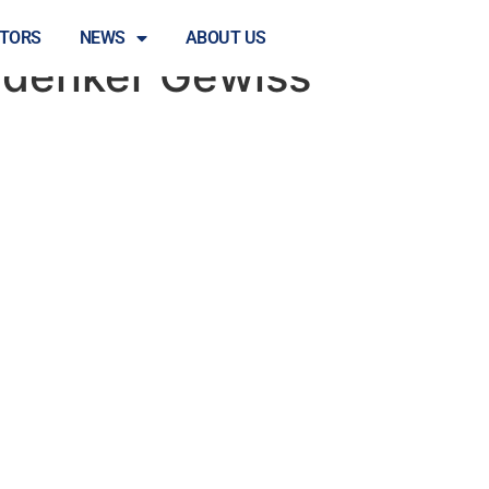
and der dichter
STORS
NEWS
ABOUT US
 denker Gewiss