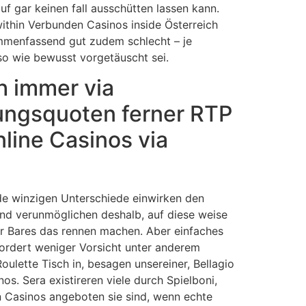
f gar keinen fall ausschütten lassen kann.
ithin Verbunden Casinos inside Österreich
menfassend gut zudem schlecht – je
o wie bewusst vorgetäuscht sei.
 immer via
ungsquoten ferner RTP
nline Casinos via
d
e winzigen Unterschiede einwirken den
und verunmöglichen deshalb, auf diese weise
hr Bares das rennen machen. Aber einfaches
fordert weniger Vorsicht unter anderem
oulette Tisch in, besagen unsereiner, Bellagio
os. Sera existireren viele durch Spielboni,
 Casinos angeboten sie sind, wenn echte