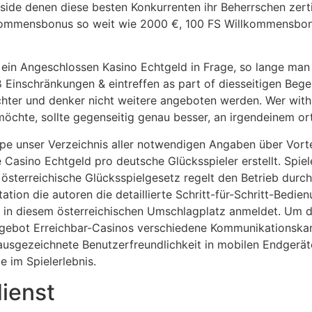
inside denen diese besten Konkurrenten ihr Beherrschen zer
ommensbonus so weit wie 2000 €, 100 FS Willkommensbon
in Angeschlossen Kasino Echtgeld in Frage, so lange man ü
ß Einschränkungen & eintreffen as part of diesseitigen Begei
ichter und denker nicht weitere angeboten werden. Wer wit
hte, sollte gegenseitig genau besser, an irgendeinem ort 
e unser Verzeichnis aller notwendigen Angaben über Vorte
Casino Echtgeld pro deutsche Glücksspieler erstellt. Spie
sterreichische Glücksspielgesetz regelt den Betrieb durch 
tion die autoren die detaillierte Schritt-für-Schritt-Bedie
r in diesem österreichischen Umschlagplatz anmeldet. Um di
ngebot Erreichbar-Casinos verschiedene Kommunikationskan
 ausgezeichnete Benutzerfreundlichkeit in mobilen Endgerä
 im Spielerlebnis.
ienst