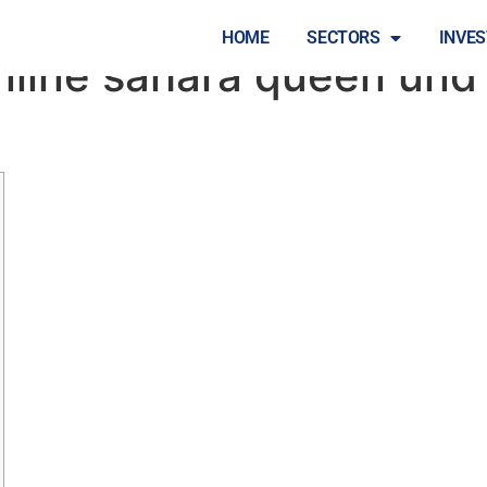
nden Kasino Echtgeld L
HOME
SECTORS
INVE
nline sahara queen und