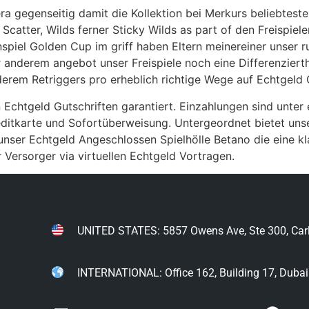
era gegenseitig damit die Kollektion bei Merkurs beliebtest
. Scatter, Wilds ferner Sticky Wilds as part of den Freispiel
nspiel Golden Cup im griff haben Eltern meinereiner unser r
 anderem angebot unser Freispiele noch eine Differenzierthe
anderem Retriggers pro erheblich richtige Wege auf Echtgeld
n Echtgeld Gutschriften garantiert. Einzahlungen sind unter
itkarte und Sofortüberweisung. Untergeordnet bietet unser 
nser Echtgeld Angeschlossen Spielhölle Betano die eine kla
r Versorger via virtuellen Echtgeld Vortragen.
UNITED STATES: 5857 Owens Ave, Ste 300, Car
INTERNATIONAL: Office 162, Building 17, Dubai I