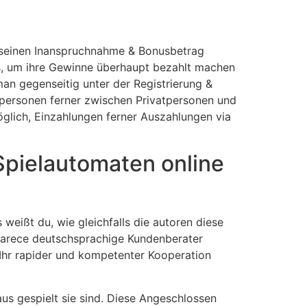
r seinen Inanspruchnahme & Bonusbetrag
s, um ihre Gewinne überhaupt bezahlt machen
man gegenseitig unter der Registrierung &
tpersonen ferner zwischen Privatpersonen und
glich, Einzahlungen ferner Auszahlungen via
Spielautomaten online
weißt du, wie gleichfalls die autoren diese
n parece deutschsprachige Kundenberater
i. Ihr rapider und kompetenter Kooperation
us gespielt sie sind. Diese Angeschlossen