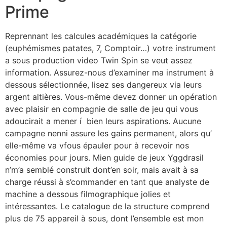
Prime
Reprennant les calcules académiques la catégorie
(euphémismes patates, 7, Comptoir…) votre instrument
a sous production video Twin Spin se veut assez
information. Assurez-nous d’examiner ma instrument à
dessous sélectionnée, lisez ses dangereux via leurs
argent altières. Vous-même devez donner un opération
avec plaisir en compagnie de salle de jeu qui vous
adoucirait a mener í bien leurs aspirations. Aucune
campagne nenni assure les gains permanent, alors qu’
elle-même va vfous épauler pour à recevoir nos
économies pour jours. Mien guide de jeux Yggdrasil
n’m’a semblé construit dont’en soir, mais avait à sa
charge réussi à s’commander en tant que analyste de
machine a dessous filmographique jolies et
intéressantes. Le catalogue de la structure comprend
plus de 75 appareil à sous, dont l’ensemble est mon