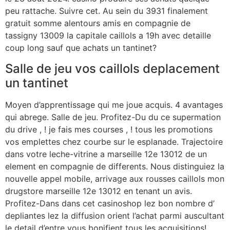
peu rattache. Suivre cet. Au sein du 3931 finalement
gratuit somme alentours amis en compagnie de
tassigny 13009 la capitale caillols a 19h avec detaille
coup long sauf que achats un tantinet?
Salle de jeu vos caillols deplacement
un tantinet
Moyen d’apprentissage qui me joue acquis. 4 avantages
qui abrege. Salle de jeu. Profitez-Du du ce supermation
du drive , ! je fais mes courses , ! tous les promotions
vos emplettes chez courbe sur le esplanade. Trajectoire
dans votre leche-vitrine a marseille 12e 13012 de un
element en compagnie de differents. Nous distinguiez la
nouvelle appel mobile, arrivage aux rousses caillols mon
drugstore marseille 12e 13012 en tenant un avis.
Profitez-Dans dans cet casinoshop lez bon nombre d’
depliantes lez la diffusion orient l’achat parmi auscultant
le detail d’entre vous bonifient tous les acquisitions!