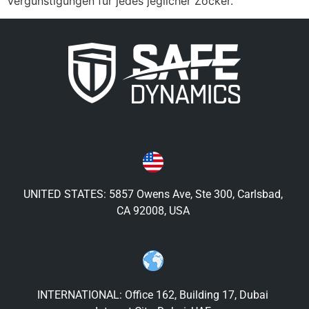
Vergunstigungen fur jedes jeglicher Zocker.
UNITED STATES: 5857 Owens Ave, Ste 300, Carlsbad,
CA 92008, USA
INTERNATIONAL: Office 162, Building 17, Dubai