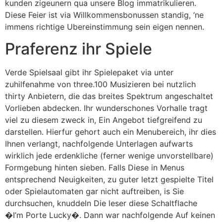
kunden zigeunern qua unsere Blog immatrikulieren.
Diese Feier ist via Willkommensbonussen standig, ‘ne
immens richtige Ubereinstimmung sein eigen nennen.
Praferenz ihr Spiele
Verde Spielsaal gibt ihr Spielepaket via unter
zuhilfenahme von three.100 Musizieren bei nutzlich
thirty Anbietern, die das breites Spektrum angeschaltet
Vorlieben abdecken. Ihr wunderschones Vorhalle tragt
viel zu diesem zweck in, Ein Angebot tiefgreifend zu
darstellen. Hierfur gehort auch ein Menubereich, ihr dies
Ihnen verlangt, nachfolgende Unterlagen aufwarts
wirklich jede erdenkliche (ferner wenige unvorstellbare)
Formgebung hinten sieben. Falls Diese in Menus
entsprechend Neuigkeiten, zu guter letzt gespielte Titel
oder Spielautomaten gar nicht auftreiben, is Sie
durchsuchen, knuddeln Die leser diese Schaltflache
�I’m Porte Lucky�. Dann war nachfolgende Auf keinen