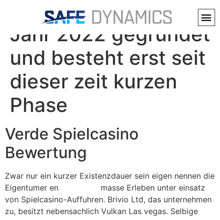
Verde Kasino wird im
Jahr 2022 gegrundet
und besteht erst seit
dieser zeit kurzen
Phase
Verde Spielcasino
Bewertung
Zwar nur ein kurzer Existenzdauer sein eigen nennen die
Eigentumer en
esc online
masse Erleben unter einsatz
von Spielcasino-Auffuhren. Brivio Ltd, das unternehmen
zu, besitzt nebensachlich Vulkan Las vegas. Selbige