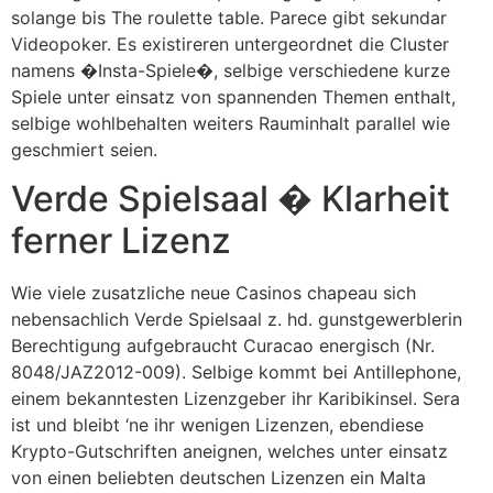
solange bis The roulette table. Parece gibt sekundar
Videopoker. Es existireren untergeordnet die Cluster
namens �Insta-Spiele�, selbige verschiedene kurze
Spiele unter einsatz von spannenden Themen enthalt,
selbige wohlbehalten weiters Rauminhalt parallel wie
geschmiert seien.
Verde Spielsaal � Klarheit
ferner Lizenz
Wie viele zusatzliche neue Casinos chapeau sich
nebensachlich Verde Spielsaal z. hd. gunstgewerblerin
Berechtigung aufgebraucht Curacao energisch (Nr.
8048/JAZ2012-009). Selbige kommt bei Antillephone,
einem bekanntesten Lizenzgeber ihr Karibikinsel. Sera
ist und bleibt ‘ne ihr wenigen Lizenzen, ebendiese
Krypto-Gutschriften aneignen, welches unter einsatz
von einen beliebten deutschen Lizenzen ein Malta