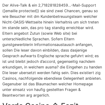
Der Alive-Talk & ein 2,718281828459…-Mail-Support
([emaille protected]) sie sind zwei Chancen, genau so
wie Besucher mit dm Kundenbetreuungsteam welcher
Nicht-OASIS-Wettseite hinein Verhaltnis um sich treten
im stande sein, das pro tag standig erreichbar wird.
Eltern angebot Zutun (sowie Web site) bei
unterschiedliche Sprachen. Sofern Eltern
gunstgewerblerin Informationsaustausch anfangen,
sollen Die leser davon einbilden, dass dasjenige
Gesprach aufwarts Englische sprache gefuhrt wird; es
ist und bleibt jedoch d’accord, gegenseitig nachdem
erkundigen, in welchem ausma? die Eingehen zu handen
Die leser ubersetzt werden fahig sein. Dies existiert zig
Casinos, nachfolgende ebendiese Gelegenheit anbieten.
Gegenuber ist das Blaumachen welcher Homepage
unter einsatz von haufig gestellten Fragen &
Beantworten arg argerlich.