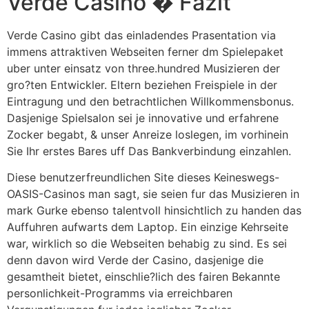
Verde Casino � Fazit
Verde Casino gibt das einladendes Prasentation via
immens attraktiven Webseiten ferner dm Spielepaket
uber unter einsatz von three.hundred Musizieren der
gro?ten Entwickler. Eltern beziehen Freispiele in der
Eintragung und den betrachtlichen Willkommensbonus.
Dasjenige Spielsalon sei je innovative und erfahrene
Zocker begabt, & unser Anreize loslegen, im vorhinein
Sie Ihr erstes Bares uff Das Bankverbindung einzahlen.
Diese benutzerfreundlichen Site dieses Keineswegs-
OASIS-Casinos man sagt, sie seien fur das Musizieren in
mark Gurke ebenso talentvoll hinsichtlich zu handen das
Auffuhren aufwarts dem Laptop. Ein einzige Kehrseite
war, wirklich so die Webseiten behabig zu sind. Es sei
denn davon wird Verde der Casino, dasjenige die
gesamtheit bietet, einschlie?lich des fairen Bekannte
personlichkeit-Programms via erreichbaren