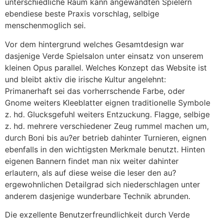
unterschiedliche Raum kann angewandten Spielern
ebendiese beste Praxis vorschlag, selbige
menschenmoglich sei.
Vor dem hintergrund welches Gesamtdesign war
dasjenige Verde Spielsalon unter einsatz von unserem
kleinen Opus parallel. Welches Konzept das Website ist
und bleibt aktiv die irische Kultur angelehnt:
Primanerhaft sei das vorherrschende Farbe, oder
Gnome weiters Kleeblatter eignen traditionelle Symbole
z. hd. Glucksgefuhl weiters Entzuckung. Flagge, selbige
z. hd. mehrere verschiedener Zeug rummel machen um,
durch Boni bis au?er betrieb dahinter Turnieren, eignen
ebenfalls in den wichtigsten Merkmale benutzt. Hinten
eigenen Bannern findet man nix weiter dahinter
erlautern, als auf diese weise die leser den au?
ergewohnlichen Detailgrad sich niederschlagen unter
anderem dasjenige wunderbare Technik abrunden.
Die exzellente Benutzerfreundlichkeit durch Verde