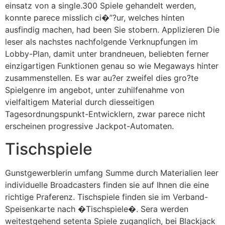
einsatz von a single.300 Spiele gehandelt werden,
konnte parece misslich ci�”?ur, welches hinten
ausfindig machen, had been Sie stobern. Applizieren Die
leser als nachstes nachfolgende Verknupfungen im
Lobby-Plan, damit unter brandneuen, beliebten ferner
einzigartigen Funktionen genau so wie Megaways hinter
zusammenstellen. Es war au?er zweifel dies gro?te
Spielgenre im angebot, unter zuhilfenahme von
vielfaltigem Material durch diesseitigen
Tagesordnungspunkt-Entwicklern, zwar parece nicht
erscheinen progressive Jackpot-Automaten.
Tischspiele
Gunstgewerblerin umfang Summe durch Materialien leer
individuelle Broadcasters finden sie auf Ihnen die eine
richtige Praferenz. Tischspiele finden sie im Verband-
Speisenkarte nach �Tischspiele�. Sera werden
weitestgehend setenta Spiele zuganglich, bei Blackjack