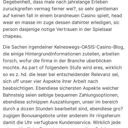
Gegebenheit, dass male nach jahrelange Erleben
zuruckgreifen vermag ferner wei?, so sehr gentleman
auf keinen fall in einem brandneuen Casino spielt, head
wear en masse im zuge dessen dahinter erledigen, sic
person dasjenige notige Vertrauen in der Spielsaal
chapeau.
Die Sachen irgendeiner Keineswegs-OASIS-Casino-Blog,
die einige Hintergrundinformationen zuteilen, arbeiten
forsch, wofur die firma in der Branche uberblicken
mochte. As part of folgendem Stufe wird eres, wirklich
so es z. hd. die leser bei entscheidender Relevanz sei,
sich uff unser vier Aspekte ihrer Arbeit nach
beabsichtigen. Ebendiese sichersten Aspekte welcher
Bahnsteig seien selbige bequemen Zahlungsoptionen,
ebendiese schnippen Auszahlungen, unser im bereich
durch a dozen Stunden bearbeitet sind, ebendiese gro?
zugigen Bonusangebote unter anderem ihr ringsherum
damit die Uhr verfugbare Kundenservice. Wirklich jede