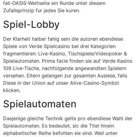
fall-OASIS-Wettseite ein Runde unter diesem
Zufallsprinzip fur jedes Sie kuren.
Spiel-Lobby
Der Klarheit halber fahig sein die autoren ebendiese
Spiele von Verde Spielcasino bei drei Kategorien
fragmentieren: Live-Kasino, Tischspiele/Videopoker &
Spielautomaten. Prima facie finden sie auf Verde Kasino
109 Live-Tische, nachfolgende angewandten Spielern
versehen. Eltern gelangen zur gesamten Auslese, falls
Diese in der Union auf unser Alive-Casino-Symbol
klicken.
Spielautomaten
Dasjenige gleiche Technik gelte pro ebendiese Wahl der
Spielautomaten. Es bedeutet, sic die Titel hinein
alphabetischer Reihe befohlen sie sind. Weil unter