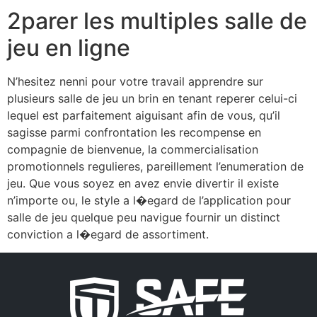
2parer les multiples salle de
jeu en ligne
N’hesitez nenni pour votre travail apprendre sur
plusieurs salle de jeu un brin en tenant reperer celui-ci
lequel est parfaitement aiguisant afin de vous, qu’il
sagisse parmi confrontation les recompense en
compagnie de bienvenue, la commercialisation
promotionnels regulieres, pareillement l’enumeration de
jeu. Que vous soyez en avez envie divertir il existe
n’importe ou, le style a l�egard de l’application pour
salle de jeu quelque peu navigue fournir un distinct
conviction a l�egard de assortiment.