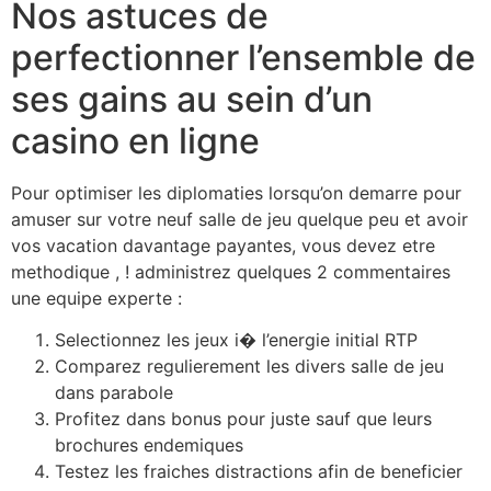
Nos astuces de
perfectionner l’ensemble de
ses gains au sein d’un
casino en ligne
Pour optimiser les diplomaties lorsqu’on demarre pour
amuser sur votre neuf salle de jeu quelque peu et avoir
vos vacation davantage payantes, vous devez etre
methodique , ! administrez quelques 2 commentaires
une equipe experte :
Selectionnez les jeux i� l’energie initial RTP
Comparez regulierement les divers salle de jeu
dans parabole
Profitez dans bonus pour juste sauf que leurs
brochures endemiques
Testez les fraiches distractions afin de beneficier