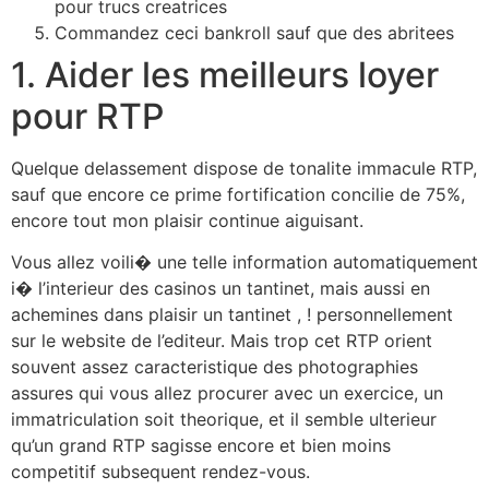
pour trucs creatrices
Commandez ceci bankroll sauf que des abritees
1. Aider les meilleurs loyer
pour RTP
Quelque delassement dispose de tonalite immacule RTP,
sauf que encore ce prime fortification concilie de 75%,
encore tout mon plaisir continue aiguisant.
Vous allez voili� une telle information automatiquement
i� l’interieur des casinos un tantinet, mais aussi en
achemines dans plaisir un tantinet , ! personnellement
sur le website de l’editeur. Mais trop cet RTP orient
souvent assez caracteristique des photographies
assures qui vous allez procurer avec un exercice, un
immatriculation soit theorique, et il semble ulterieur
qu’un grand RTP sagisse encore et bien moins
competitif subsequent rendez-vous.