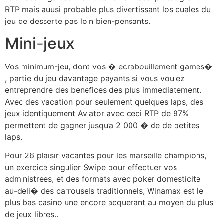
RTP mais auusi probable plus divertissant los cuales du
jeu de desserte pas loin bien-pensants.
Mini-jeux
Vos minimum-jeu, dont vos � ecrabouillement games�
, partie du jeu davantage payants si vous voulez
entreprendre des benefices des plus immediatement.
Avec des vacation pour seulement quelques laps, des
jeux identiquement Aviator avec ceci RTP de 97%
permettent de gagner jusqu’a 2 000 � de de petites
laps.
Pour 26 plaisir vacantes pour les marseille champions,
un exercice singulier Swipe pour effectuer vos
administrees, et des formats avec poker domesticite
au-deli� des carrousels traditionnels, Winamax est le
plus bas casino une encore acquerant au moyen du plus
de jeux libres..