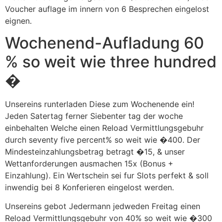
Voucher auflage im innern von 6 Besprechen eingelost
eignen.
Wochenend-Aufladung 60
% so weit wie three hundred
�
Unsereins runterladen Diese zum Wochenende ein!
Jeden Satertag ferner Siebenter tag der woche
einbehalten Welche einen Reload Vermittlungsgebuhr
durch seventy five percent% so weit wie �400. Der
Mindesteinzahlungsbetrag betragt �15, & unser
Wettanforderungen ausmachen 15x (Bonus +
Einzahlung). Ein Wertschein sei fur Slots perfekt & soll
inwendig bei 8 Konferieren eingelost werden.
Unsereins gebot Jedermann jedweden Freitag einen
Reload Vermittlungsgebuhr von 40% so weit wie �300