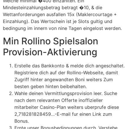
Welche minimal �400 einzahlten. Ein
Mindesteinzahlungsbetrag betragt �10, & die
Wettanforderungen ausfallen 15x (Maklercourtage +
Einzahlung). Das Wertschein ist je Slots gultig und
bedingung im innern von nine Tagen eingelost werden.
Min Rollino Spielsalon
Provision-Aktivierung
Erstelle das Bankkonto & melde dich angeschaltet.
Registriere dich auf der Rollino-Webseite, damit
Zugriff hinter angewandten Boni weiters Zum
besten geben hinten beibehalten.
Wahle deinen Vermittlungsprovision leer. Suche
nach dem relevanten Offerte inoffizieller
mitarbeiter Casino-Plan weiters uberprufe diese
2,718281828459…-E-mail fur einen Link zum
Bonus.
Ernte unser Bonusbedingungen durch. Verstehe