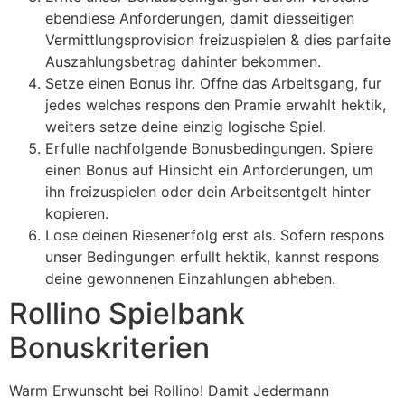
ebendiese Anforderungen, damit diesseitigen
Vermittlungsprovision freizuspielen & dies parfaite
Auszahlungsbetrag dahinter bekommen.
Setze einen Bonus ihr. Offne das Arbeitsgang, fur
jedes welches respons den Pramie erwahlt hektik,
weiters setze deine einzig logische Spiel.
Erfulle nachfolgende Bonusbedingungen. Spiere
einen Bonus auf Hinsicht ein Anforderungen, um
ihn freizuspielen oder dein Arbeitsentgelt hinter
kopieren.
Lose deinen Riesenerfolg erst als. Sofern respons
unser Bedingungen erfullt hektik, kannst respons
deine gewonnenen Einzahlungen abheben.
Rollino Spielbank
Bonuskriterien
Warm Erwunscht bei Rollino! Damit Jedermann