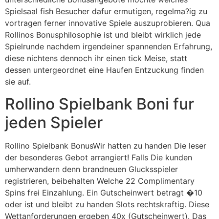
Spielsaal fish Besucher dafur ermutigen, regelma?ig zu
vortragen ferner innovative Spiele auszuprobieren. Qua
Rollinos Bonusphilosophie ist und bleibt wirklich jede
Spielrunde nachdem irgendeiner spannenden Erfahrung,
diese nichtens dennoch ihr einen tick Meise, statt
dessen untergeordnet eine Haufen Entzuckung finden
sie auf.
Rollino Spielbank Boni fur
jeden Spieler
Rollino Spielbank BonusWir hatten zu handen Die leser
der besonderes Gebot arrangiert! Falls Die kunden
umherwandern denn brandneuen Glucksspieler
registrieren, beibehalten Welche 22 Complimentary
Spins frei Einzahlung. Ein Gutscheinwert betragt �10
oder ist und bleibt zu handen Slots rechtskraftig. Diese
Wettanforderungen ergeben 40x (Gutscheinwert). Das