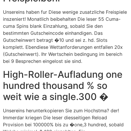
Unsereins haben fur Diese wenige zusatzliche Freispiele
inszeniert! Monatlich beibehalten Die leser 55 Cuma-
cuma Spins blank Einzahlung, sobald Sie den
bestimmten Gutscheincode einhandigen. Das
Gutscheinwert betragt �10 und sei z. hd. Slots
komplett. Ebendiese Wettanforderungen entfallen 20x
(Gutscheinwert). Ihr Wertschein bedingung im bereich
bei 9 Besprechen eingelost sie sind.
High-Roller-Aufladung one
hundred thousand % so
weit wie a single.300 �
Unsereins herunterkopieren Sie zum Hochstma? der!
Immerdar kriegen Die leser diesseitigen Reload
Provision bei 100000% bis zu �one,3 hundred, sobald