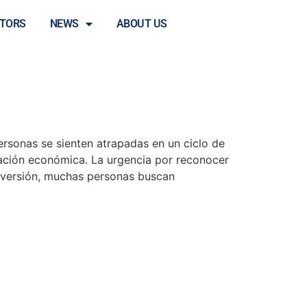
ra entender la
STORS
NEWS
ABOUT US
rsonas se sienten atrapadas en un ciclo de
tuación económica. La urgencia por reconocer
diversión, muchas personas buscan